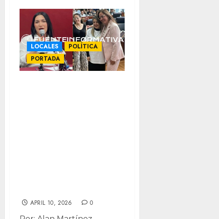
LOCALES
POLÍTICA
PORTADA
Respeta
presidenta de
Morena “voto
panista” de
Rosana para
CEDH: que
inconformes
denuncien…
APRIL 10, 2026
0
Por: Alan Martínez