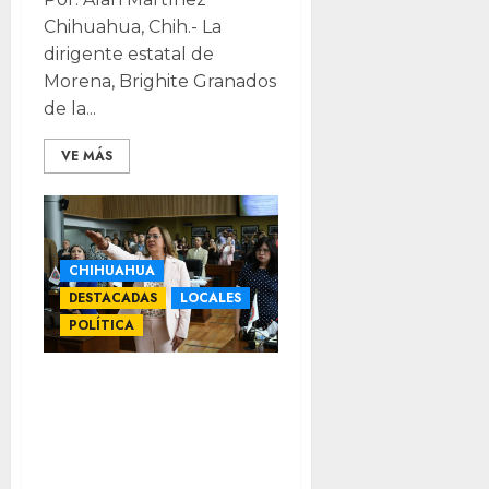
Chihuahua, Chih.- La
dirigente estatal de
Morena, Brighite Granados
de la...
VE MÁS
CHIHUAHUA
DESTACADAS
LOCALES
POLÍTICA
Afiliación panista
es polémica;
deben
garantizarse