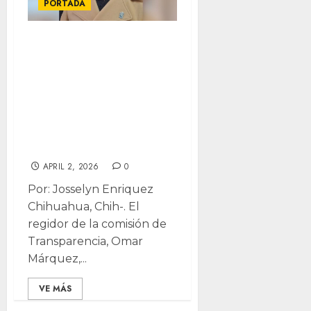
PORTADA
Nueva titular de
CEDH debe
garantizar
autonomía y
apartidismo:
regidor
APRIL 2, 2026
0
Por: Josselyn Enriquez
Chihuahua, Chih-. El
regidor de la comisión de
Transparencia, Omar
Márquez,...
VE MÁS