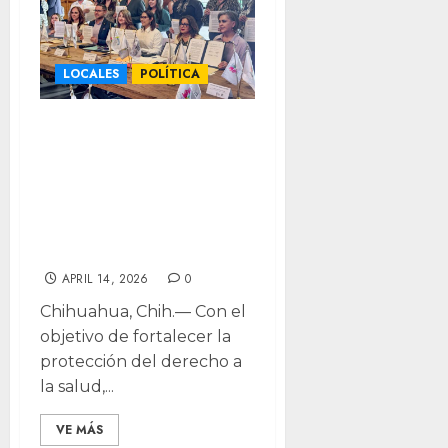
LOCALES
POLÍTICA
Acuerdan CEDH y
CONAMED
priorizar casos
urgentes de
salud
APRIL 14, 2026
0
Chihuahua, Chih.— Con el
objetivo de fortalecer la
protección del derecho a
la salud,...
VE MÁS