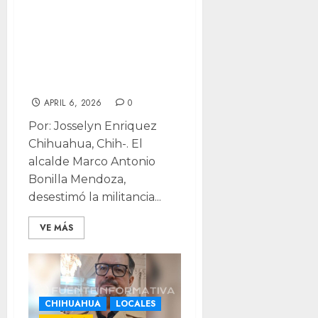
derechos
humanos: celebra
Bonilla llegada de
Ada Miriam
APRIL 6, 2026
0
Por: Josselyn Enriquez
Chihuahua, Chih-. El
alcalde Marco Antonio
Bonilla Mendoza,
desestimó la militancia...
VE MÁS
CHIHUAHUA
LOCALES