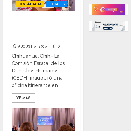
DESTACADAS
LOCALES
CEDH lleva oficina
itinerante a San
Rafael, Urique
AUGUST 6, 2026
0
Chihuahua, Chih.- La
Comisión Estatal de los
Derechos Humanos
(CEDH) inauguró una
oficina itinerante en...
VE MÁS