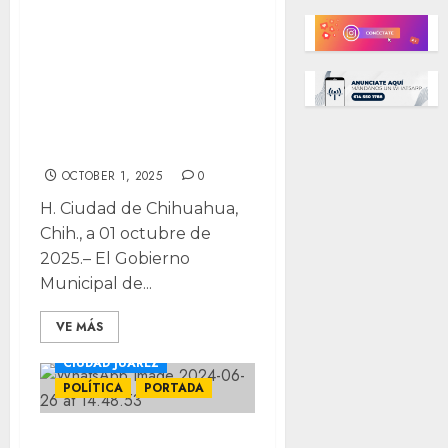
Premios de hasta
$25 mil para los
mejores Altares
de Muertos en la
Capital
OCTOBER 1, 2025
0
H. Ciudad de Chihuahua,
Chih., a 01 octubre de
2025.– El Gobierno
Municipal de...
VE MÁS
CIUDAD JUÁREZ
POLÍTICA
PORTADA
Sistema nacional