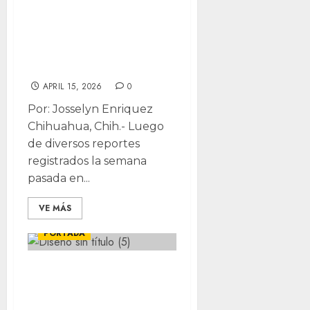
Por denuncias de
inseguridad,
revisan ciclistas
en la Campesina
APRIL 15, 2026
0
Por: Josselyn Enriquez
Chihuahua, Chih.- Luego
de diversos reportes
registrados la semana
pasada en...
VE MÁS
CHIHUAHUA
LOCALES
PORTADA
Ciclovías en
Chihuahua