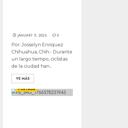
presentan tramos
inconexos y uso
limitado, señala
IMPLAN
JANUARY 9, 2026
0
Por: Josselyn Enriquez
Chihuahua, Chih.- Durante
un largo tiempo, ciclistas
de la ciudad han...
CHIHUAHUA
LOCALES
VE MÁS
MEDIO AMBIENTE
PORTADA
Ciclistas
denuncian
basurero