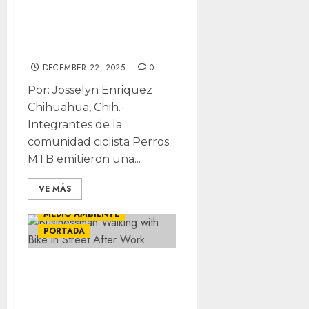
clandestino y
afectación en
área natural
DECEMBER 22, 2025
0
Por: Josselyn Enriquez
Chihuahua, Chih.-
Integrantes de la
comunidad ciclista Perros
MTB emitieron una...
VE MÁS
CHIHUAHUA
LOCALES
MEDIO AMBIENTE
PORTADA
Aún sin proyecto
para ciclovías en