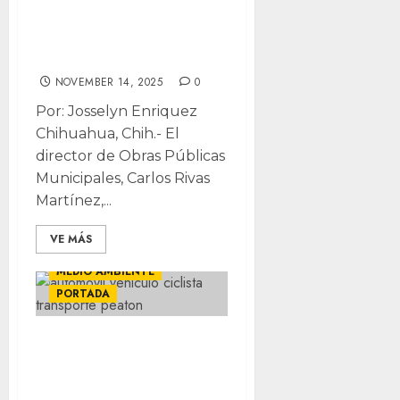
Chihuahua
capital: Obras
Públicas
NOVEMBER 14, 2025
0
Por: Josselyn Enriquez
Chihuahua, Chih.- El
director de Obras Públicas
Municipales, Carlos Rivas
Martínez,...
VE MÁS
CHIHUAHUA
LOCALES
MEDIO AMBIENTE
PORTADA
Piden a ciclistas
usar parques
mientras llegan