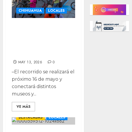
CHIHUAHUA
LOCALES
Llega “Bici-ta Tus
Museos” para
celebrar el Día de
los Museos
MAY 13, 2026
0
–El recorrido se realizará el
próximo 16 de mayo y
conectará distintos
museos y...
VE MÁS
CHIHUAHUA
DESTACADAS
LOCALES