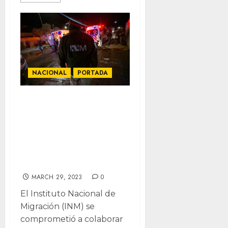
NACIONAL
PORTADA
Colabora
Migración con
FGR y CNDH para
esclarecer
incendio
MARCH 29, 2023
0
El Instituto Nacional de
Migración (INM) se
comprometió a colaborar