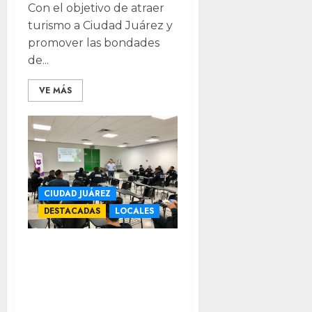
Con el objetivo de atraer
turismo a Ciudad Juárez y
promover las bondades
de...
VE MÁS
CIUDAD JUÁREZ
DESTACADAS
LOCALES
Capacitan a más
de 3 mil
funcionarios en
derechos