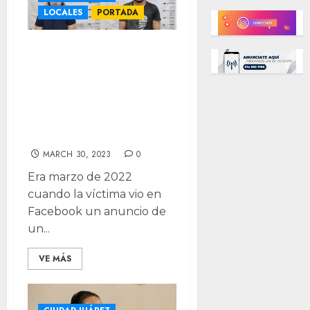
LOCALES
PORTADA
Defraudaban a
clientes en
instalaciones de
cocina; los
detienen
MARCH 30, 2023
0
Era marzo de 2022
cuando la víctima vio en
Facebook un anuncio de
un...
VE MÁS