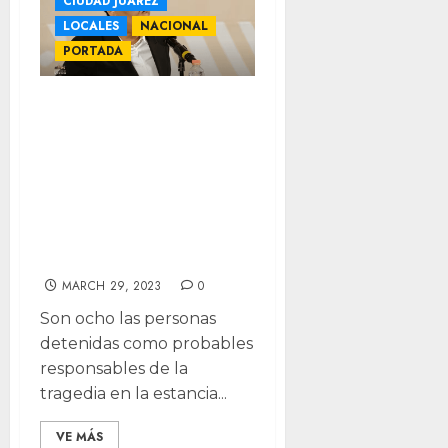
CIUDAD JUÁREZ
LOCALES
NACIONAL
PORTADA
Investigan a 8 por
incendio en
Juárez, 5 son
seguridad
privada; van por
más
MARCH 29, 2023
0
Son ocho las personas
detenidas como probables
responsables de la
tragedia en la estancia...
VE MÁS