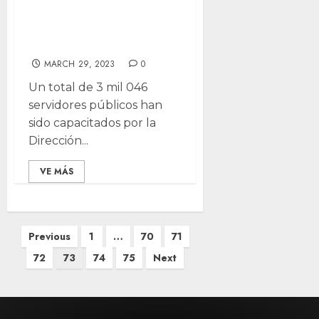
humanos en
Juárez
MARCH 29, 2023
0
Un total de 3 mil 046
servidores públicos han
sido capacitados por la
Dirección...
VE MÁS
Posts
Previous
1
…
70
71
pagination
72
73
74
75
Next