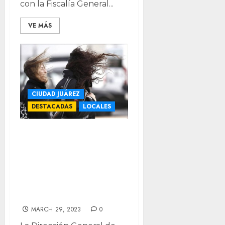
con la Fiscalía General...
VE MÁS
CIUDAD JUÁREZ
DESTACADAS
LOCALES
¡Cuidado!
Pronostican
ráfagas de viento
de hasta 35 km/h
en Juárez
MARCH 29, 2023
0