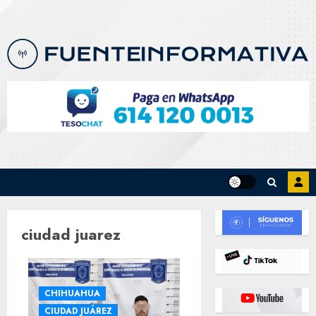
Skip
to
content
ciudad juarez
CHIHUAHUA
CIUDAD JUÁREZ