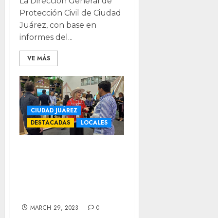
La Dirección General de
Protección Civil de Ciudad
Juárez, con base en
informes del...
VE MÁS
CIUDAD JUÁREZ
DESTACADAS
LOCALES
Promueven a
Juárez como
destino turístico
en CDMX
MARCH 29, 2023
0