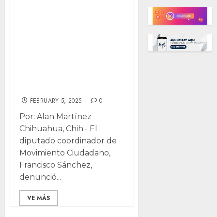
“fantasma”,
expone Francisco
Sánchez
irregularidades
en revalidación
vehicular
FEBRUARY 5, 2025
0
Por: Alan Martínez
Chihuahua, Chih.- El
diputado coordinador de
Movimiento Ciudadano,
Francisco Sánchez,
denunció...
VE MÁS