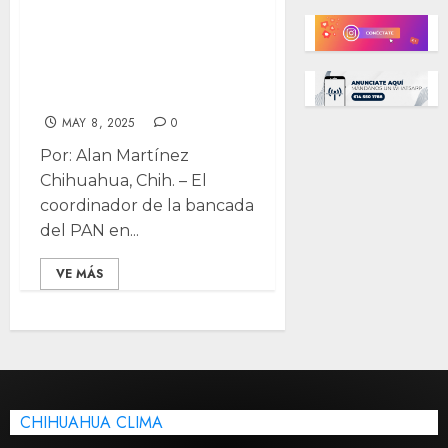
Corral como
moderador en foros
sobre Ley de
Telecomunicaciones
MAY 8, 2025
0
Por: Alan Martínez
Chihuahua, Chih. – El
coordinador de la bancada
del PAN en...
VE MÁS
CHIHUAHUA CLIMA