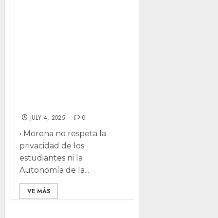
la privacidad en la
UACH:
estudiantes
reciben a correos
institucionales
para afiliarse a
Morena a correos
institucionales
JULY 4, 2025
0
•⁠ ⁠Morena no respeta la
privacidad de los
estudiantes ni la
Autonomía de la...
VE MÁS