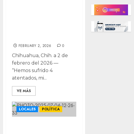
Juárez fue sede
de una orgía de
Epstein, acudió
ex-embajador:
informante
FEBRUARY 2, 2026
0
Chihuahua, Chih. a 2 de
febrero del 2026 —
“Hemos sufrido 4
atentados, mi...
VE MÁS
LOCALES
POLÍTICA
Grave violación a