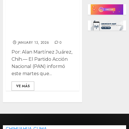
y su esposa por
nepotismo: paga
del erario a sus
familiares
JANUARY 13, 2026
0
Por: Alan Martínez Juárez,
Chih.— El Partido Acción
Nacional (PAN) informó
este martes que...
VE MÁS
CHIHUAHUA CLIMA