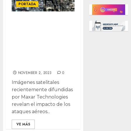
PORTADA
Atrocidad:
imágenes
satelitales de
campo de
refugidos
atacado por Israel
NOVEMBER 2, 2023
0
Imágenes satelitales
recientemente difundidas
por Maxar Technologies
revelan el impacto de los
ataques aéreos...
VE MÁS