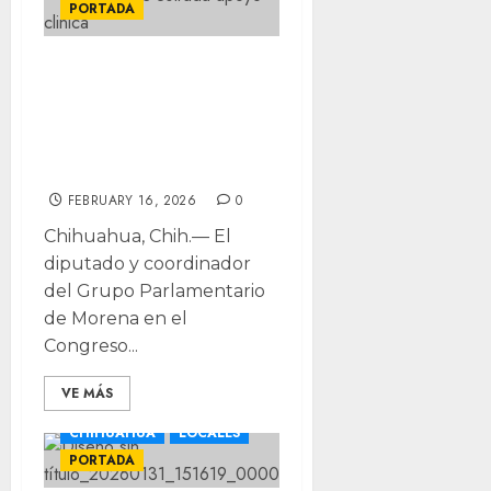
PORTADA
Cuauhtémoc
Estrada entrega
insumos a clínicas
de la Sierra
FEBRUARY 16, 2026
0
Chihuahua, Chih.— El
diputado y coordinador
del Grupo Parlamentario
de Morena en el
Congreso...
VE MÁS
CHIHUAHUA
LOCALES
PORTADA