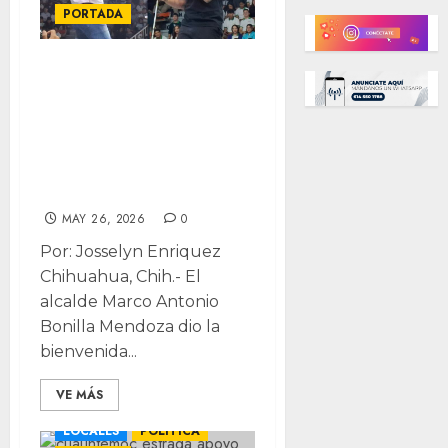
PORTADA
Comparte Bonilla
escenario con
Rafa Jaime para
llevar mensaje de
salud mental
MAY 26, 2026
0
Por: Josselyn Enriquez
Chihuahua, Chih.- El
alcalde Marco Antonio
Bonilla Mendoza dio la
bienvenida...
VE MÁS
LOCALES
POLÍTICA