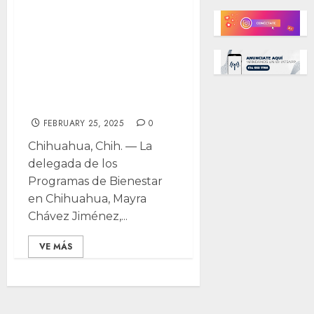
Eliel García y
Yesenia Soto
asumen encargos
en programas de
Bienestar
FEBRUARY 25, 2025
0
Chihuahua, Chih. — La
delegada de los
Programas de Bienestar
en Chihuahua, Mayra
Chávez Jiménez,...
VE MÁS