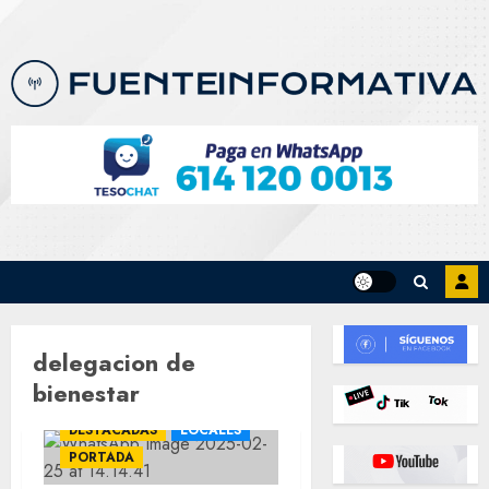
Skip
to
content
delegacion de
bienestar
DESTACADAS
LOCALES
PORTADA