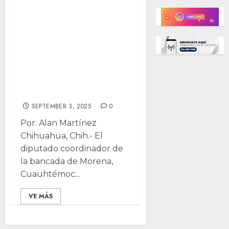
Cuauhtémoc
Estrada a PRI
concentrarse en
su propia
afiliación antes de
desaparecer
SEPTEMBER 3, 2025
0
Por: Alan Martínez
Chihuahua, Chih.- El
diputado coordinador de
la bancada de Morena,
Cuauhtémoc...
VE MÁS