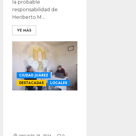
la probable
responsabilidad de
Heriberto M....
VE MÁS
CIUDAD JUÁREZ
DESTACADAS
LOCALES
Se anexó sin
avisar a su familia,
lo encuentran 2
años después
JANUARY 18, 2024
0