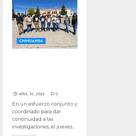
CHIHUAHUA
A un año de su
desaparición,
buscan a Ángel
Fernando
APRIL 10, 2026
0
En un esfuerzo conjunto y
coordinado para dar
continuidad a las
investigaciones, el jueves...