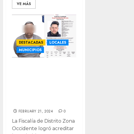
VE MÁS
DESTACADAS
LOCALES
MUNICIPIOS
Vinculan a
proceso a
extraditado por
desaparición de
Sergio Daniel
FEBRUARY 21, 2024
0
La Fiscalía de Distrito Zona
Occidente logró acreditar