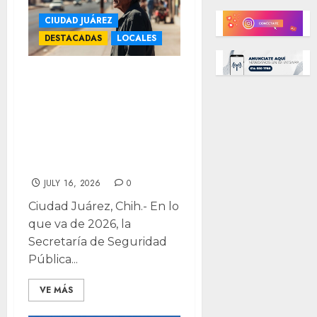
CIUDAD JUÁREZ
DESTACADAS
LOCALES
Salir a la tienda y
no volver:
aumentan casos
de extravío de
adultos mayores
JULY 16, 2026
0
Ciudad Juárez, Chih.- En lo
que va de 2026, la
Secretaría de Seguridad
Pública...
VE MÁS