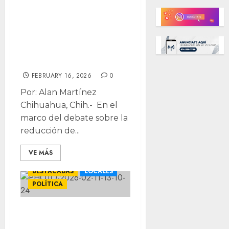
modificar reforma
laboral para
establecer 2 días
de descanso
FEBRUARY 16, 2026
0
Por: Alan Martínez
Chihuahua, Chih.- En el
marco del debate sobre la
reducción de...
VE MÁS
DESTACADAS
LOCALES
POLÍTICA
Reconoce Estrada
pendiente en