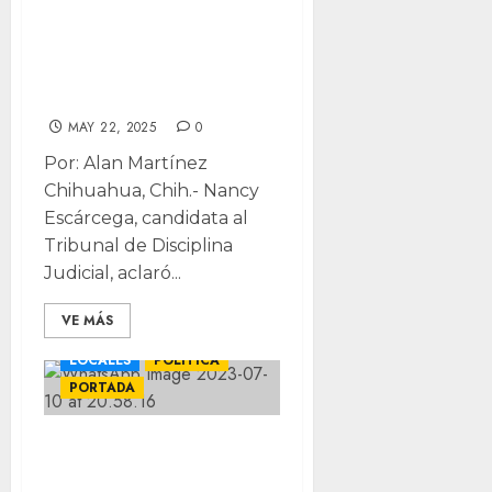
Luis Villegas y no
reunión: replica
Nancy Escárcega
MAY 22, 2025
0
Por: Alan Martínez
Chihuahua, Chih.- Nancy
Escárcega, candidata al
Tribunal de Disciplina
Judicial, aclaró...
VE MÁS
LOCALES
POLÍTICA
PORTADA
1 de octubre,
nuevo día de