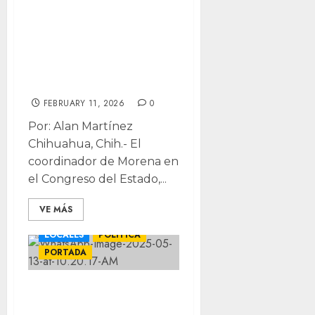
reforma laboral:
incidiremos para
que se aplique
doble descanso
FEBRUARY 11, 2026
0
Por: Alan Martínez
Chihuahua, Chih.- El
coordinador de Morena en
el Congreso del Estado,...
VE MÁS
LOCALES
POLÍTICA
PORTADA
Fue descanso de
la maestría con