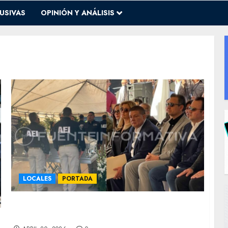
USIVAS
OPINIÓN Y ANÁLISIS
LOCALES
PORTADA
Despiden a mandos de la AEI tras
accidente en operativo en la sierra