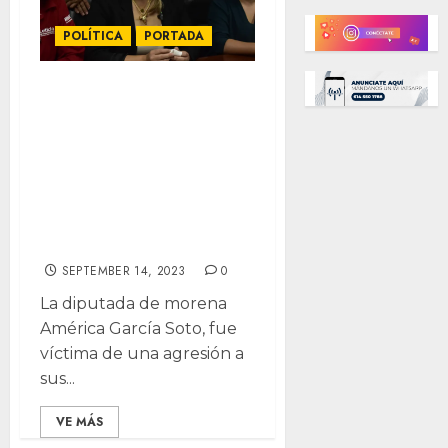
POLÍTICA
PORTADA
Vandalizan casa
de diputada
América García,
responsabiliza al
Estado de su
seguridad
SEPTEMBER 14, 2023
0
La diputada de morena
América García Soto, fue
víctima de una agresión a
sus...
VE MÁS