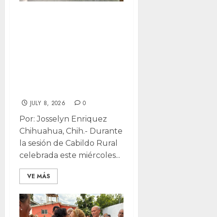
Ajustan destino
de $126 MDP en
recursos
federales a
programas
municipales
JULY 8, 2026
0
Por: Josselyn Enriquez
Chihuahua, Chih.- Durante
la sesión de Cabildo Rural
celebrada este miércoles...
VE MÁS