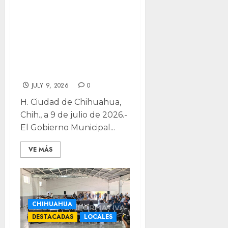
¿Tienes Beca de
Excelencia
Académica?
Checa las fechas
de pago
JULY 9, 2026
0
H. Ciudad de Chihuahua,
Chih., a 9 de julio de 2026.-
El Gobierno Municipal...
VE MÁS
CHIHUAHUA
DESTACADAS
LOCALES