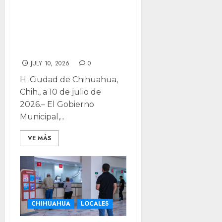
temporalmente
Servicio del
conmutador 072
por falla eléctrica
JULY 10, 2026
0
H. Ciudad de Chihuahua,
Chih., a 10 de julio de
2026.– El Gobierno
Municipal,...
VE MÁS
CHIHUAHUA
LOCALES