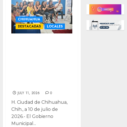
CHIHUAHUA
DESTACADAS
LOCALES
¡Ya hay
ganadores!
Publican
resultados de
“Vende tu
Proyecto 2026”
JULY 11, 2026
0
H. Ciudad de Chihuahua,
Chih., a 10 de julio de
2026.- El Gobierno
Municipal...