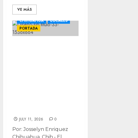
VE MÁS
CHIHUAHUA
LOCALES
PORTADA
Fortalecerán
becas para
personas con
discapacidad y
espacios públicos
tras ajustes de
recursos
federales
JULY 11, 2026
0
Por: Josselyn Enriquez
Chihuahua, Chih.- El