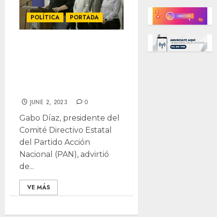
POLÍTICA
PORTADA
Morena alista
dictadura: Gabo
Díaz y sus teorías
de conspiración
JUNE 2, 2023
0
Gabo Díaz, presidente del
Comité Directivo Estatal
del Partido Acción
Nacional (PAN), advirtió
de...
VE MÁS