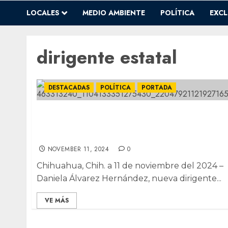
LOCALES
MEDIO AMBIENTE
POLÍTICA
EXCL
dirigente estatal
DESTACADAS
POLÍTICA
PORTADA
Denuncia vs Cruz y gira por municipios,
primeras acciones de Daniela Álvarez com
dirigente del PAN
NOVEMBER 11, 2024
0
Chihuahua, Chih. a 11 de noviembre del 2024 –
Daniela Álvarez Hernández, nueva dirigente...
VE MÁS