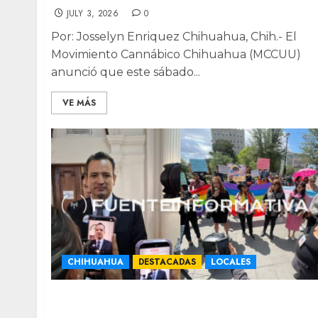
JULY 3, 2026
0
Por: Josselyn Enriquez Chihuahua, Chih.- El
Movimiento Cannábico Chihuahua (MCCUU)
anunció que este sábado...
VE MÁS
CHIHUAHUA
DESTACADAS
LOCALES
“A favor de la vida y la familia” Bonilla tras
tensiones en Congreso por matrimonio