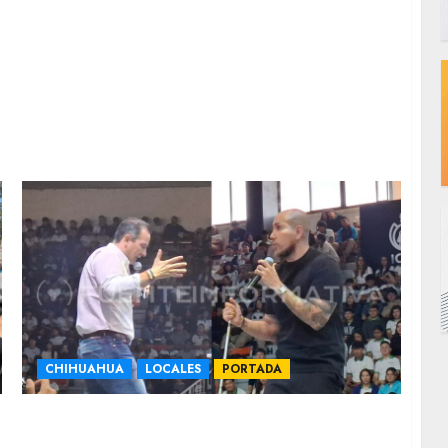
CHIHUAHUA
LOCALES
PORTADA
Comparte Bonilla escenario con Rafa Jaime
para llevar mensaje de salud mental