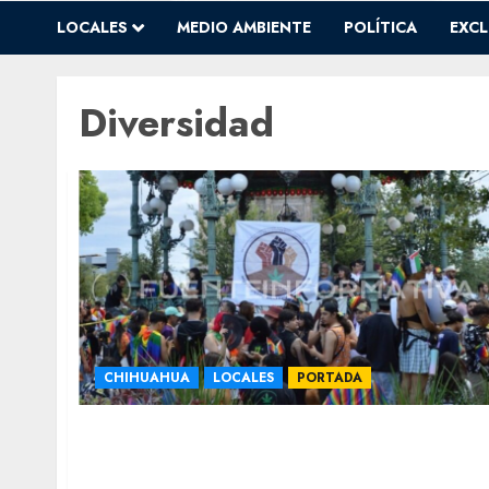
LOCALES
MEDIO AMBIENTE
POLÍTICA
EXCL
Diversidad
CHIHUAHUA
LOCALES
PORTADA
Diversidad y derechos: Movimiento
Cannábico reivindica causas compartidas
con lucha LGBT