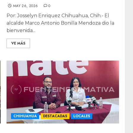
MAY 26, 2026
0
Por: Josselyn Enriquez Chihuahua, Chih.- El
alcalde Marco Antonio Bonilla Mendoza dio la
bienvenida...
VE MÁS
CHIHUAHUA
DESTACADAS
LOCALES
“Presenten denuncias”: dirigencia de