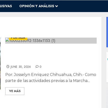
USIVAS
OPINIÓN Y ANÁLISIS
CHIHUAHUA
DESTACADAS
LOCALES
PORTADA
Arte, poesía y teatro: arranca Jornada
Cultural de la Diversidad rumbo a Marcha
LGBT
JUNE 30, 2026
0
Por: Josselyn Enriquez Chihuahua, Chih.- Como
parte de las actividades previas a la Marcha...
VE MÁS