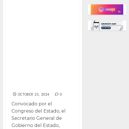
Secretario
General de
Gobierno ante
Comisión
Legislativa
situación del
transporte
urbano en
Chihuahua y
Ciudad Juárez
OCTOBER 23, 2024
0
Convocado por el
Congreso del Estado, el
Secretario General de
Gobierno del Estado,