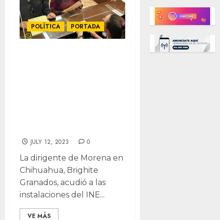
POLÍTICA
PORTADA
Denuncia Morena
al PAN por
campaña
anticipada y
derroche en
publicidad
JULY 12, 2023
0
La dirigente de Morena en
Chihuahua, Brighite
Granados, acudió a las
instalaciones del INE...
VE MÁS