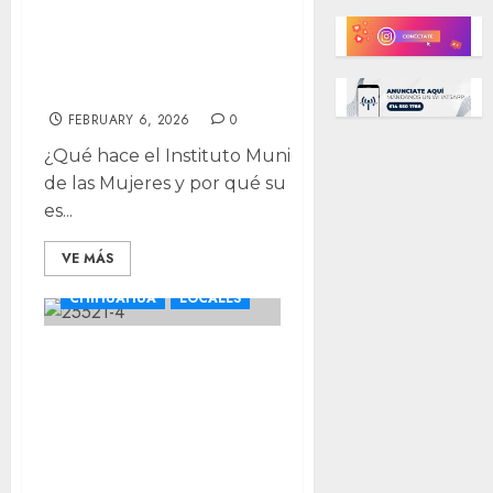
Meléndez, directora del
Instituto Municipal de
las Mujeres
FEBRUARY 6, 2026
0
¿Qué hace el Instituto Municipal
de las Mujeres y por qué su labor
es...
VE MÁS
CHIHUAHUA
LOCALES
Más mujeres, más
voz: inicia la
segunda
temporada del
podcast El Marco