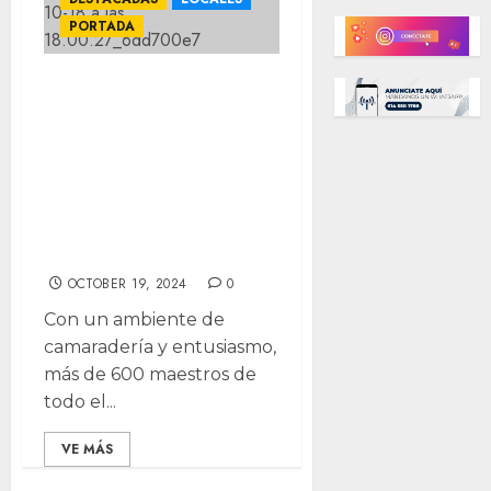
PORTADA
Más de 600
maestros
muestran su
talento deportivo
y artístico en
Chihuahua
OCTOBER 19, 2024
0
Con un ambiente de
camaradería y entusiasmo,
más de 600 maestros de
todo el...
VE MÁS