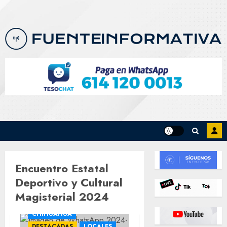
Skip
to
content
Encuentro Estatal
Deportivo y Cultural
Magisterial 2024
CHIHUAHUA
DESTACADAS
LOCALES