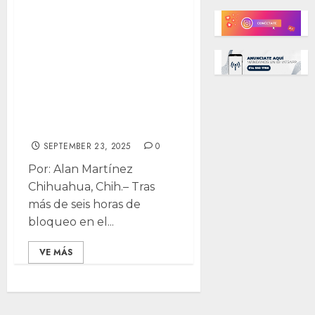
Educación abre
dialogo con
maestros, pero
elude respuestas
de fondo; Maru,
ausente
SEPTEMBER 23, 2025
0
Por: Alan Martínez
Chihuahua, Chih.– Tras
más de seis horas de
bloqueo en el...
VE MÁS