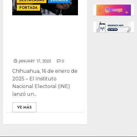
PORTADA
10 de febrero,
última
oportunidad para
tramitar tu INE
JANUARY 17, 2025
0
Chihuahua, 16 de enero de
2025 – El Instituto
Nacional Electoral (INE)
lanzó un...
VE MÁS