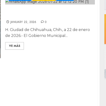
Abre FELIM “Tintas Norteñas” convocatoria
a editoriales, escritores y talleristas
JANUARY 22, 2026
0
H. Ciudad de Chihuahua, Chih., a 22 de enero
de 2026.- El Gobierno Municipal...
VE MÁS