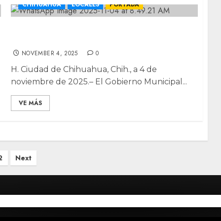
CHIHUAHUA
LOCALES
PORTADA
Participa el Programa Editorial Chihuahua
en la Feria del Libro de Chihuahua 2025
NOVEMBER 4, 2025
0
H. Ciudad de Chihuahua, Chih., a 4 de
noviembre de 2025.– El Gobierno Municipal...
VE MÁS
2
Next