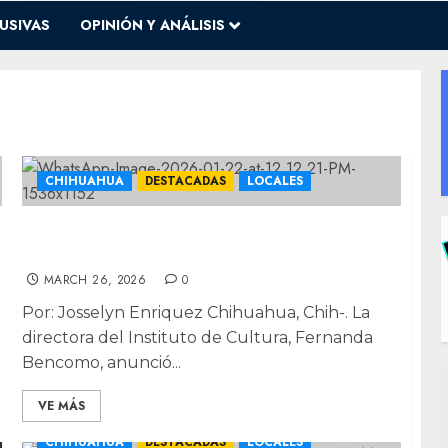
USIVAS
OPINIÓN Y ANÁLISIS
CHIHUAHUA
DESTACADAS
LOCALES
Vuelve FELIM 2026: tres días de libros,
talleres y recorridos literarios
MARCH 26, 2026
0
Por: Josselyn Enriquez Chihuahua, Chih-. La
directora del Instituto de Cultura, Fernanda
Bencomo, anunció...
VE MÁS
CHIHUAHUA
DESTACADAS
LOCALES