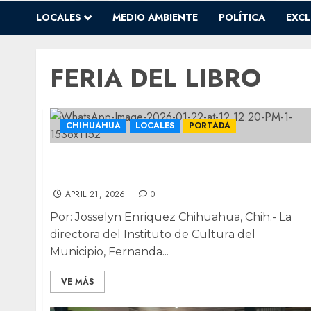
LOCALES
MEDIO AMBIENTE
POLÍTICA
EXCL
FERIA DEL LIBRO
CHIHUAHUA
LOCALES
PORTADA
Chihuahua abre sus páginas: regresa mas
grande la Feria del Libro
APRIL 21, 2026
0
Por: Josselyn Enriquez Chihuahua, Chih.- La
directora del Instituto de Cultura del
Municipio, Fernanda...
VE MÁS