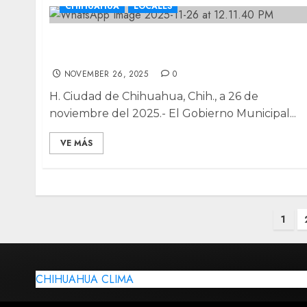
CHIHUAHUA
LOCALES
Por primera vez estará Chihuahua en Feria
Internacional del Libro de Guadalajara
NOVEMBER 26, 2025
0
H. Ciudad de Chihuahua, Chih., a 26 de
noviembre del 2025.- El Gobierno Municipal...
VE MÁS
Posts
1
pagination
CHIHUAHUA CLIMA