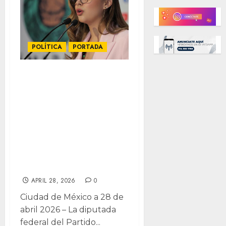
POLÍTICA
PORTADA
“Chivos
expiatorios”:
cuestiona Dip.
Greycy Durán
investigación
sobre agentes de
la CIA
APRIL 28, 2026
0
Ciudad de México a 28 de
abril 2026 – La diputada
federal del Partido...