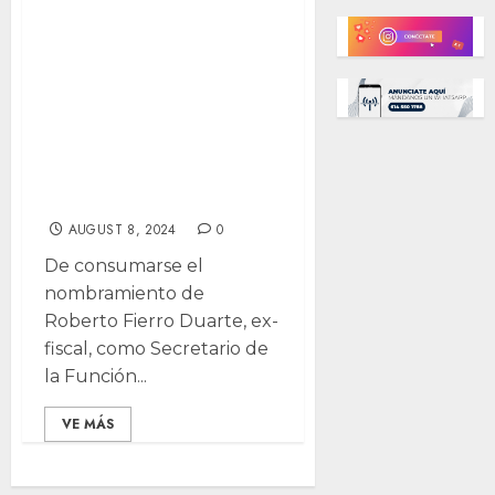
Fierro en Función
Pública violaría
Constitución,
esperamos otra
propuesta:
Morena
AUGUST 8, 2024
0
De consumarse el
nombramiento de
Roberto Fierro Duarte, ex-
fiscal, como Secretario de
la Función...
VE MÁS