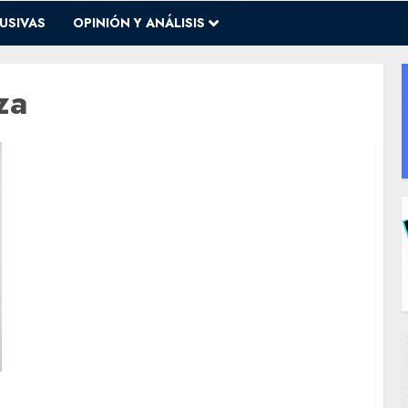
USIVAS
OPINIÓN Y ANÁLISIS
za