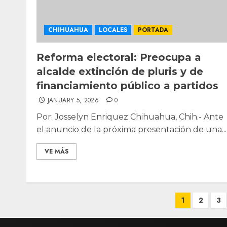
CHIHUAHUA
LOCALES
PORTADA
Reforma electoral: Preocupa a
alcalde extinción de pluris y de
financiamiento público a partidos
JANUARY 5, 2026
0
Por: Josselyn Enriquez Chihuahua, Chih.- Ante
el anuncio de la próxima presentación de una...
VE MÁS
Posts
1
2
3
pagination