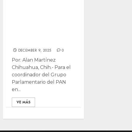
detención de
Duarte y asegura
que Chihuahua
“no puede seguir
siendo burlado”
DECEMBER 9, 2025
0
Por: Alan Martínez
Chihuahua, Chih.- Para el
coordinador del Grupo
Parlamentario del PAN
en...
VE MÁS