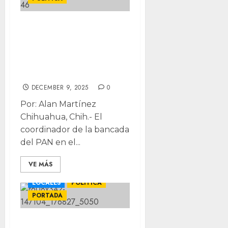
Exige PAN que
FGR también vaya
contra “las lacras
de Morena”
DECEMBER 9, 2025
0
Por: Alan Martínez
Chihuahua, Chih.- El
coordinador de la bancada
del PAN en el...
VE MÁS
LOCALES
POLÍTICA
PORTADA
Festeja PAN