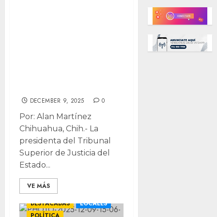
presidenta del
TSJE en caso
Duarte: evita
aclarar protocolo
y divaga sobre
brazalete
DECEMBER 9, 2025
0
Por: Alan Martínez
Chihuahua, Chih.- La
presidenta del Tribunal
Superior de Justicia del
Estado...
VE MÁS
DESTACADAS
LOCALES
POLÍTICA