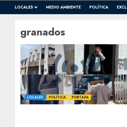
LOCALES
MEDIO AMBIENTE
POLÍTICA
EXCL
granados
LOCALES
POLÍTICA
PORTADA
Escoltado, hermano de Maru despide y
desaloja empleados Cerbero Axium,
brindaban seguridad a instituciones