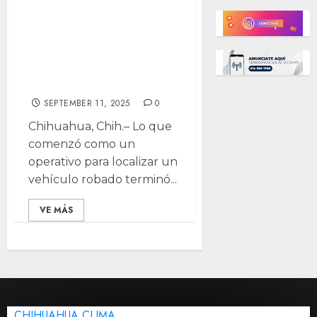
Buscaban auto
robado y
encontraron 300
kilos de droga
SEPTEMBER 11, 2025
0
Chihuahua, Chih.– Lo que
comenzó como un
operativo para localizar un
vehículo robado terminó...
VE MÁS
CHIHUAHUA CLIMA