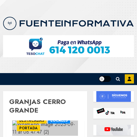
Skip
to
content
GRANJAS CERRO
GRANDE
DESTACADAS
LOCALES
PORTADA