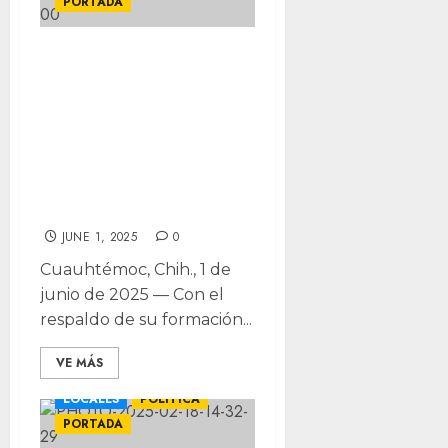
PORTADA
“Conozco el
Poder Judicial
desde adentro;
hoy el pueblo
decide”: Greycy
Durán
JUNE 1, 2025
0
Cuauhtémoc, Chih., 1 de
junio de 2025 — Con el
respaldo de su formación...
VE MÁS
CUAUHTÉMOC
LOCALES
POLÍTICA
PORTADA