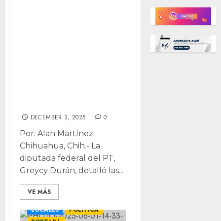
Durán voto
contra Ley de
Aguas: no
incluyeron
modificaciones
pactadas con
agricultores
DECEMBER 3, 2025
0
Por: Alan Martínez
Chihuahua, Chih.- La
diputada federal del PT,
Greycy Durán, detalló las...
VE MÁS
LOCALES
POLÍTICA