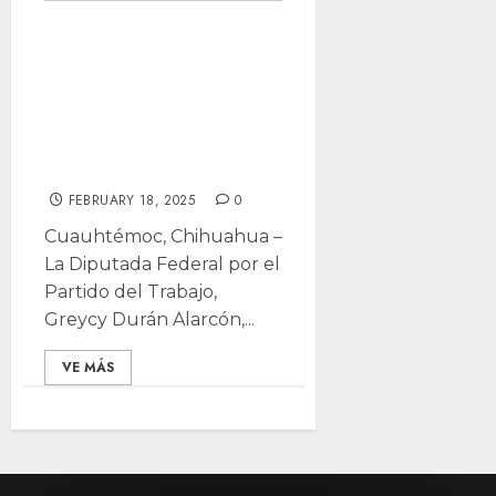
Inaugura
Diputada Greycy
Durán Casa de
Enlace en
Cuauhtémoc
FEBRUARY 18, 2025
0
Cuauhtémoc, Chihuahua –
La Diputada Federal por el
Partido del Trabajo,
Greycy Durán Alarcón,...
VE MÁS