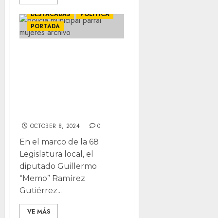
DESTACADAS
POLÍTICA
PORTADA
Exigen a
municipios
garantizar
seguridad social
para policías
OCTOBER 8, 2024
0
En el marco de la 68
Legislatura local, el
diputado Guillermo
“Memo” Ramírez
Gutiérrez...
VE MÁS