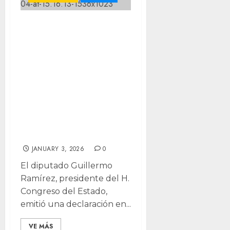
El derecho
internacional no
ampara la
impunidad ni a
regímenes
autoritarios:
Guillermo
Ramírez
JANUARY 3, 2026
0
El diputado Guillermo
Ramírez, presidente del H.
Congreso del Estado,
emitió una declaración en...
VE MÁS