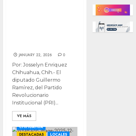
Evita diputado
priista
confrontación
con PT e insiste
en no coincidir en
reforma electoral
JANUARY 22, 2026
0
Por: Josselyn Enriquez
Chihuahua, Chih.- El
diputado Guillermo
Ramírez, del Partido
Revolucionario
Institucional (PRI)...
VE MÁS
CHIHUAHUA
DESTACADAS
LOCALES