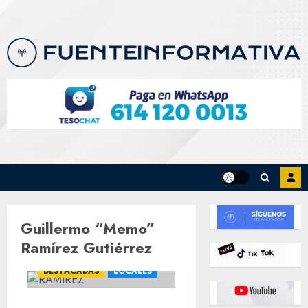
Skip
to
content
Guillermo “Memo”
Ramírez Gutiérrez
CHIHUAHUA
DESTACADAS
LOCALES