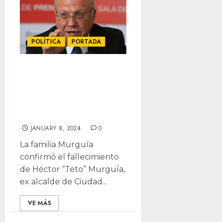
POLÍTICA
PORTADA
Muere Héctor
“Teto” Murguía,
ex-alcalde de
Juárez
JANUARY 8, 2024
0
La familia Murguía
confirmó el fallecimiento
de Héctor “Teto” Murguía,
ex alcalde de Ciudad...
VE MÁS