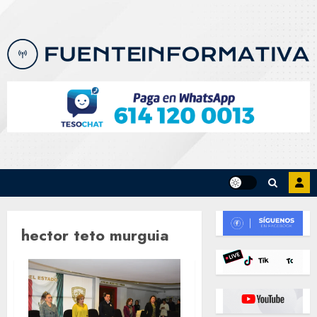
Skip
to
content
hector teto murguia