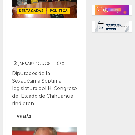
DESTACADAS
POLÍTICA
Guardan minuto
de silencio en
Congreso por
Teto Murguía
JANUARY 12, 2024
0
Diputados de la
Sexagésima Séptima
legislatura del H. Congreso
del Estado de Chihuahua,
rindieron...
VE MÁS