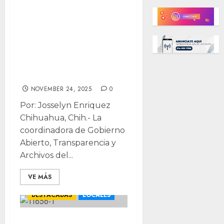
próximo jueves la
historia de
Chihuahua con
libro y exposición
fotográfica
NOVEMBER 24, 2025
0
Por: Josselyn Enriquez
Chihuahua, Chih.- La
coordinadora de Gobierno
Abierto, Transparencia y
Archivos del...
VE MÁS
CHIHUAHUA
DESTACADAS
LOCALES
¿Eres