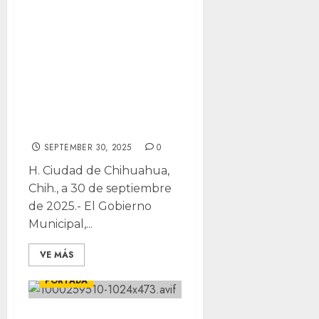
descendiente de
un veterano
revolucionario?
Ya puedes
registrarte para
apoyo económico
SEPTEMBER 30, 2025
0
H. Ciudad de Chihuahua,
Chih., a 30 de septiembre
de 2025.- El Gobierno
Municipal,...
CHIHUAHUA
VE MÁS
DESTACADAS
LOCALES
PORTADA