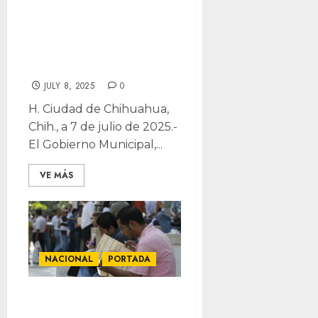
Indio Victorio
regresa al Centro
como símbolo
vivo de lucha
JULY 8, 2025
0
H. Ciudad de Chihuahua,
Chih., a 7 de julio de 2025.-
El Gobierno Municipal,...
VE MÁS
NACIONAL
PORTADA
Mínimo histórico: