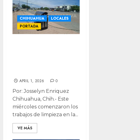
CHIHUAHUA
LOCALES
PORTADA
Inician limpieza
en Plaza del
Ángel tras pintas
del 8M
APRIL 1, 2026
0
Por: Josselyn Enriquez
Chihuahua, Chih.- Este
miércoles comenzaron los
trabajos de limpieza en la...
VE MÁS