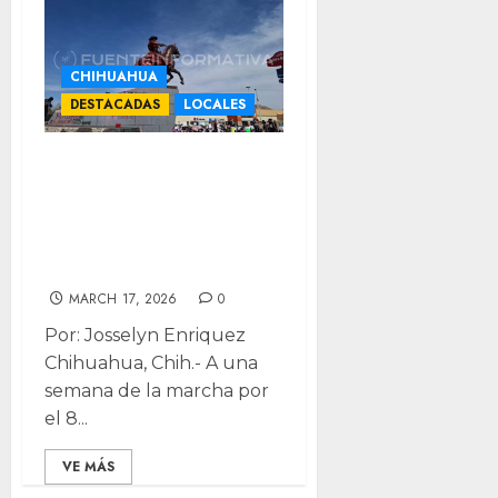
CHIHUAHUA
DESTACADAS
LOCALES
Evalúa Municipio
afectaciones de
marcha 8M para
remediar
MARCH 17, 2026
0
Por: Josselyn Enriquez
Chihuahua, Chih.- A una
semana de la marcha por
el 8...
VE MÁS