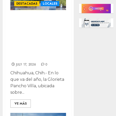
DESTACADAS
LOCALES
Glorieta Pancho
Villa: Municipio
invierte más de
$75 mil en
restauración en lo
que va de 2026
JULY 17, 2026
0
Chihuahua, Chih.- En lo
que va del año, la Glorieta
Pancho Villa, ubicada
sobre...
VE MÁS