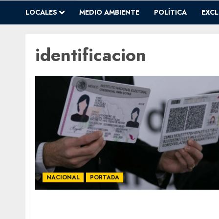
LOCALES
MEDIO AMBIENTE
POLÍTICA
EXCL
identificacion
NACIONAL
PORTADA
INE incluirá autopercepción de género e
indígena desde junio