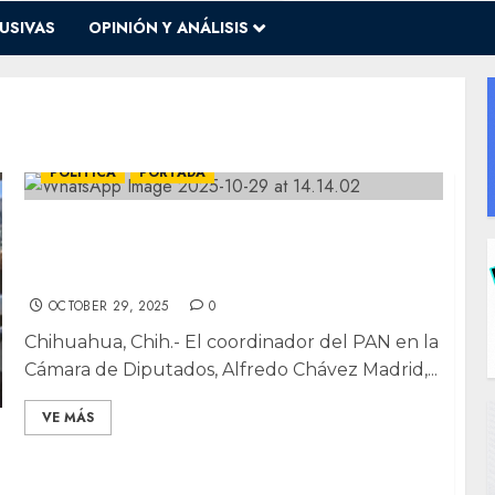
USIVAS
OPINIÓN Y ANÁLISIS
POLÍTICA
PORTADA
Se burla Alfredo Chávez de “influencer”
Salinas Pliego y defiende independencia
del PAN frente a Claudio X
OCTOBER 29, 2025
0
Chihuahua, Chih.- El coordinador del PAN en la
Cámara de Diputados, Alfredo Chávez Madrid,...
VE MÁS