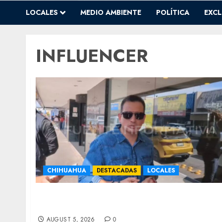
LOCALES
MEDIO AMBIENTE
POLÍTICA
EXCL
INFLUENCER
CHIHUAHUA
DESTACADAS
LOCALES
Del TikTok al informe: Bonilla cita a
influencers
AUGUST 5, 2026
0