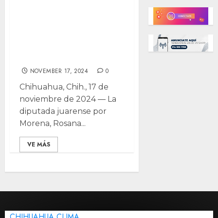
Reducir firmas
para iniciativas
ciudadanas,
propone Morena
NOVEMBER 17, 2024
0
Chihuahua, Chih., 17 de
noviembre de 2024 — La
diputada juarense por
Morena, Rosana...
VE MÁS
CHIHUAHUA CLIMA