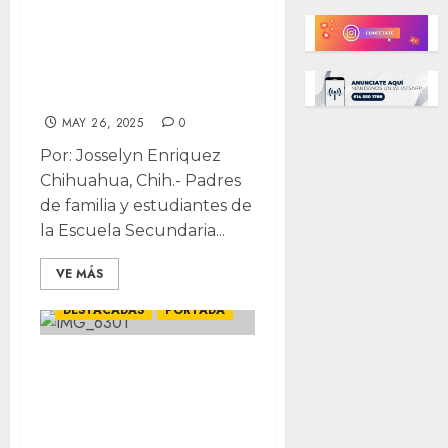
tomando clases
en tráiler; padres
y alumnos se
manifiestan
MAY 26, 2025
0
Por: Josselyn Enriquez
Chihuahua, Chih.- Padres
de familia y estudiantes de
la Escuela Secundaria...
VE MÁS
CHIHUAHUA
DESTACADAS
PORTADA
Blindan
Presidencia y
Palacio previo a