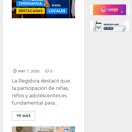
CHIHUAHUA
DESTACADAS
LOCALES
Niñas, niños y
adolescentes
tendrán voz en
decisiones
públicas: regidora
MAY 7, 2026
0
La Regidora destacó que
la participación de niñas,
niños y adolescentes es
fundamental para...
VE MÁS