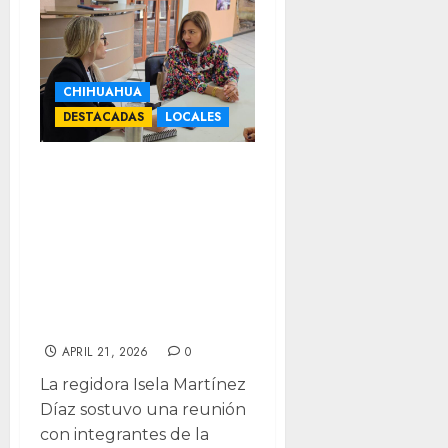
CHIHUAHUA
DESTACADAS
LOCALES
Fortalece
regidora lazos
con el Museo
Tarike para
impulsar su
continuidad
APRIL 21, 2026
0
La regidora Isela Martínez
Díaz sostuvo una reunión
con integrantes de la