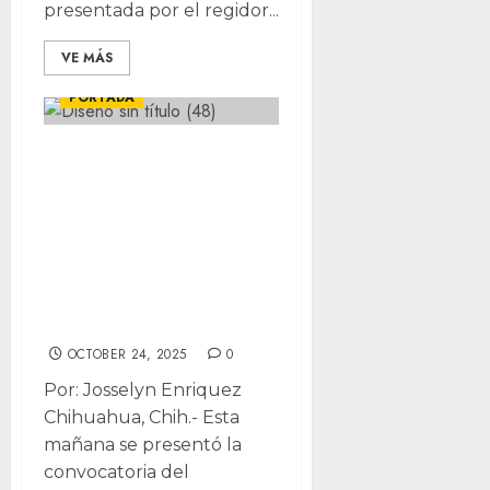
presentada por el regidor...
VE MÁS
CHIHUAHUA
LOCALES
PORTADA
Abren consulta
de Presupuesto
Participativo 2026
para definir la
inversión de $333
mdp
OCTOBER 24, 2025
0
Por: Josselyn Enriquez
Chihuahua, Chih.- Esta
mañana se presentó la
convocatoria del