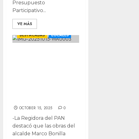
Presupuesto
Participativo...
VE MÁS
CHIHUAHUA
DESTACADAS
LOCALES
Llama Isela
Martínez a la
congruencia:
Morena pide
obras pero vota
en contra de ellas
OCTOBER 15, 2025
0
-La Regidora del PAN
destacó que las obras del
alcalde Marco Bonilla