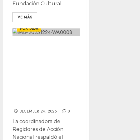
Fundación Cultural...
VE MÁS
CHIHUAHUA
LOCALES
PORTADA
Marco Bonilla
logró un
Presupuesto 2026
responsable y con
sentido humano
para Chihuahua:
Isela Martínez
DECEMBER 24, 2025
0
La coordinadora de
Regidores de Acción
Nacional respaldó el