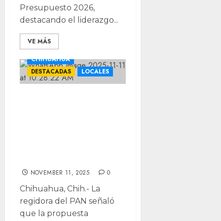
Presupuesto 2026,
destacando el liderazgo...
VE MÁS
CHIHUAHUA
DESTACADAS
LOCALES
Acusa PAN a
regidor morenista
de plagiar
Reglamento de
Movilidad
NOVEMBER 11, 2025
0
Chihuahua, Chih.- La
regidora del PAN señaló
que la propuesta