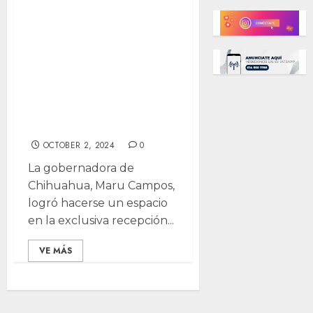
cuela en exclusiva
reunión con Jill
Biden y
aprovecha
protagonismo
político
OCTOBER 2, 2024
0
La gobernadora de
Chihuahua, Maru Campos,
logró hacerse un espacio
en la exclusiva recepción...
VE MÁS