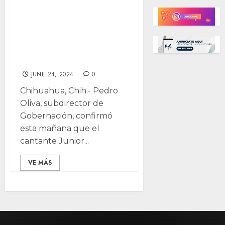
multa a Junior H
por cantar
narcocorridos:
Gobernación
JUNE 24, 2024
0
Chihuahua, Chih.- Pedro
Oliva, subdirector de
Gobernación, confirmó
esta mañana que el
cantante Junior...
VE MÁS