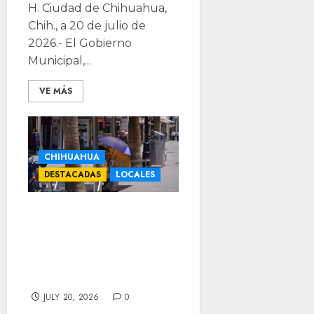
H. Ciudad de Chihuahua,
Chih., a 20 de julio de
2026.- El Gobierno
Municipal,...
VE MÁS
CHIHUAHUA
DESTACADAS
LOCALES
Llega semana
calurosa y
probabilidad de
lluvias ligeras
JULY 20, 2026
0