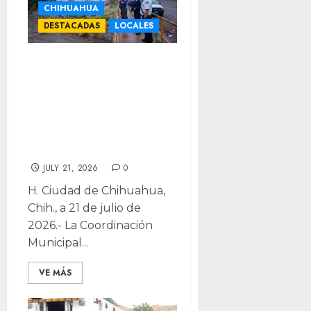
CHIHUAHUA
DESTACADAS
LOCALES
Realizó Municipio
recorridos
preventivos ante
las lluvias
registradas
JULY 21, 2026
0
H. Ciudad de Chihuahua,
Chih., a 21 de julio de
2026.- La Coordinación
Municipal...
VE MÁS