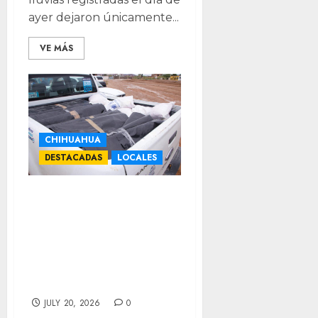
ayer dejaron únicamente...
VE MÁS
CHIHUAHUA
DESTACADAS
LOCALES
Ofrece Municipio
tramos de hule
para proteger
viviendas por
lluvias
JULY 20, 2026
0