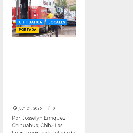
CHIHUAHUA
LOCALES
PORTADA
Atiende
Bomberos árbol,
poste y vehículos
varados; fin de
semana dejó más
de 70 reportes
por inundaciones
JULY 21, 2026
0
Por: Josselyn Enriquez
Chihuahua, Chih.- Las
lluvias registradas el día de