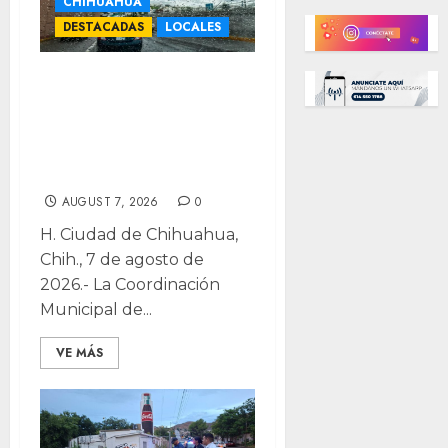
CHIHUAHUA
DESTACADAS
LOCALES
¡No guardes el
paraguas! Prevén
lluvias y hasta
34°C en la ciudad
AUGUST 7, 2026
0
H. Ciudad de Chihuahua,
Chih., 7 de agosto de
2026.- La Coordinación
Municipal de...
VE MÁS