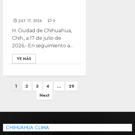
atención de calles
por lluvias
JULY 17, 2026
0
H. Ciudad de Chihuahua,
Chih., a 17 de julio de
2026.- En seguimiento a...
VE MÁS
Posts
1
2
3
4
…
29
pagination
Next
CHIHUAHUA CLIMA