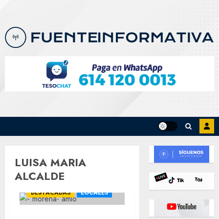
Skip
to
content
LUISA MARIA
ALCALDE
CHIHUAHUA
DESTACADAS
LOCALES