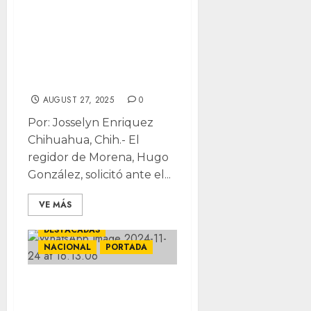
separa un día de
regiduría por
visita de Luisa
Alcalde
AUGUST 27, 2025
0
Por: Josselyn Enriquez
Chihuahua, Chih.- El
regidor de Morena, Hugo
González, solicitó ante el...
VE MÁS
DESTACADAS
NACIONAL
PORTADA
Nuevo partido,
mismos rostros: