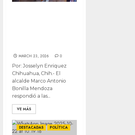
“No son dueños
de la verdad”:
alcalde a Morena
por encuestas
internas
MARCH 23, 2026
0
Por: Josselyn Enriquez
Chihuahua, Chih.- El
alcalde Marco Antonio
Bonilla Mendoza
respondió a las...
VE MÁS
DESTACADAS
POLÍTICA