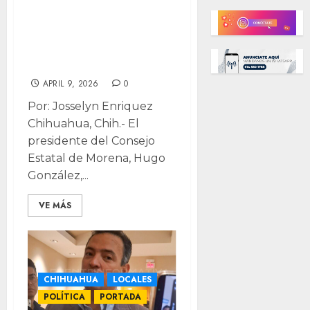
Sesionará Consejo
Estatal de
Morena el 19 de
abril
APRIL 9, 2026
0
Por: Josselyn Enriquez
Chihuahua, Chih.- El
presidente del Consejo
Estatal de Morena, Hugo
González,...
VE MÁS
CHIHUAHUA
LOCALES
POLÍTICA
PORTADA