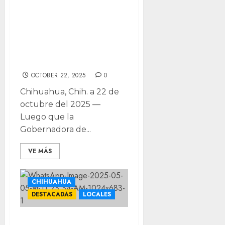
Maru ha sido más
grosera, que
aguante crítica:
Morena
OCTOBER 22, 2025
0
Chihuahua, Chih. a 22 de
octubre del 2025 —
Luego que la
Gobernadora de...
VE MÁS
CHIHUAHUA
DESTACADAS
LOCALES
Hugo González se