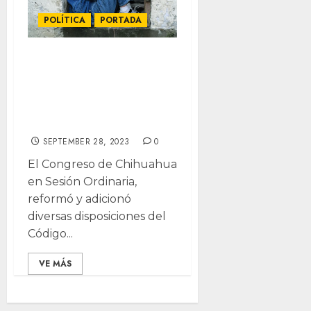
POLÍTICA
PORTADA
Chihuahua
prohibe pegarle a
los hijos para
disciplinarlos
SEPTEMBER 28, 2023
0
El Congreso de Chihuahua
en Sesión Ordinaria,
reformó y adicionó
diversas disposiciones del
Código...
VE MÁS