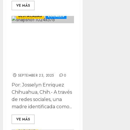
VE MÁS
CHIHUAHUA
DESTACADAS
LOCALES
Madre denuncia
maltrato infantil
en guardería del
IMSS en
Chihuahua
SEPTEMBER 23, 2025
0
Por: Josselyn Enriquez
Chihuahua, Chih.- A través
de redes sociales, una
madre identificada como...
VE MÁS
CHIHUAHUA
LOCALES
PORTADA