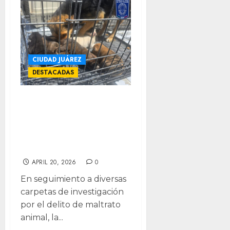
CIUDAD JUÁREZ
DESTACADAS
Asegura Fiscalía
17 perritos en
situación de
maltrato
APRIL 20, 2026
0
En seguimiento a diversas
carpetas de investigación
por el delito de maltrato
animal, la...