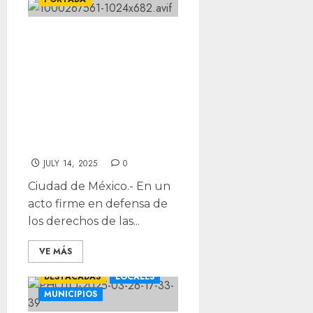
Andrea Chávez
solicita trasladar
a Cereso varonil al
presunto asesino
del niño Jasiel
Giovanny
JULY 14, 2025
0
Ciudad de México.- En un
acto firme en defensa de
los derechos de las...
VE MÁS
DESTACADAS
LOCALES
MUNICIPIOS