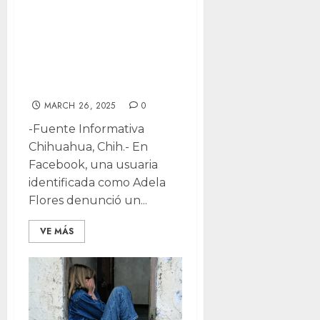
Denuncia abuso
contra su sobrina
de 3 años y acusa
a FGE de omisa
MARCH 26, 2025
0
-Fuente Informativa
Chihuahua, Chih.- En
Facebook, una usuaria
identificada como Adela
Flores denunció un...
VE MÁS