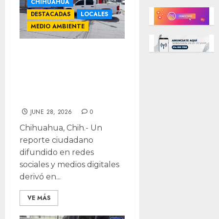
CHIHUAHUA
DESTACADAS
LOCALES
MEDIO AMBIENTE
Arrestan sujeto
que arrastró
perrito con su
carro
JUNE 28, 2026
0
Chihuahua, Chih.- Un
reporte ciudadano
difundido en redes
sociales y medios digitales
derivó en...
VE MÁS