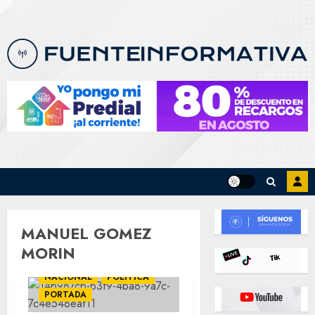
Skip
to
content
MANUEL GOMEZ
MORIN
NACIONAL
POLÍTICA
PORTADA