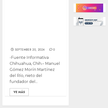
Descarta Manuel
Gómez Morín
creación de
nuevo partido en
reemplazo del
PAN
SEPTEMBER 20, 2024
0
-Fuente Informativa
Chihuahua, Chih.– Manuel
Gómez Morín Martínez
del Río, nieto del
fundador del...
VE MÁS